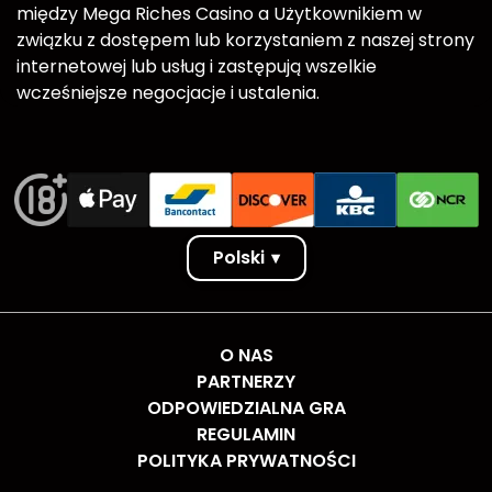
między Mega Riches Casino a Użytkownikiem w
związku z dostępem lub korzystaniem z naszej strony
internetowej lub usług i zastępują wszelkie
wcześniejsze negocjacje i ustalenia.
Polski
▾
O NAS
PARTNERZY
ODPOWIEDZIALNA GRA
REGULAMIN
POLITYKA PRYWATNOŚCI