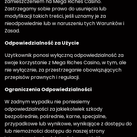
zamieszczeniem na Mega Riches Casino.
Zastrzegamy sobie prawo do usunięcia lub
modyfikacji takich treści, jeśli uznamy je za
nieodpowiednie lub w naruszeniu tych Warunków i
Zasad.
Odpowiedzialność za Użycie
Użytkownik ponosi wyłączną odpowiedzialność za
swoje korzystanie z Mega Riches Casino, w tym, ale
nie wyłącznie, za przestrzeganie obowiązujących
przepisów prawnych i regulacji.
Ograniczenia Odpowiedzialności
W żadnym wypadku nie poniesiemy
odpowiedzialności za jakiekolwiek szkody
bezpośrednie, pośrednie, karne, specjalne,
przypadkowe lub wynikowe, wynikające z dostępu do
lub niemożności dostępu do naszej strony