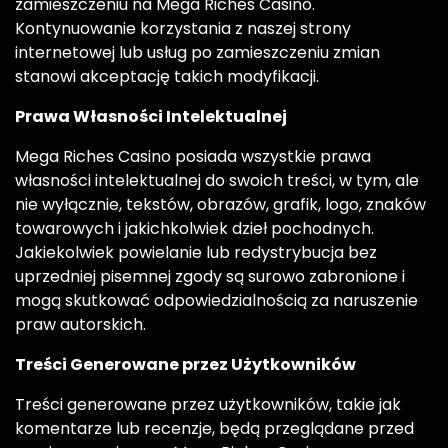
zamieszczeniu na Mega Riches Casino.
Kontynuowanie korzystania z naszej strony
internetowej lub usług po zamieszczeniu zmian
stanowi akceptację takich modyfikacji.
Prawa Własności Intelektualnej
Mega Riches Casino posiada wszystkie prawa
własności intelektualnej do swoich treści, w tym, ale
nie wyłącznie, tekstów, obrazów, grafik, logo, znaków
towarowych i jakichkolwiek dzieł pochodnych.
Jakiekolwiek powielanie lub redystrybucja bez
uprzedniej pisemnej zgody są surowo zabronione i
mogą skutkować odpowiedzialnością za naruszenie
praw autorskich.
Treści Generowane przez Użytkowników
Treści generowane przez użytkowników, takie jak
komentarze lub recenzje, będą przeglądane przed