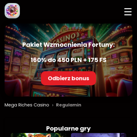
☰
Pakiet Wzmocnienia Fortuny:
160% do 450 PLN + 175 FS
Odbierz bonus
›
Mega Riches Casino
Regulamin
Popularne gry