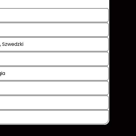
i, Szwedzki
gia