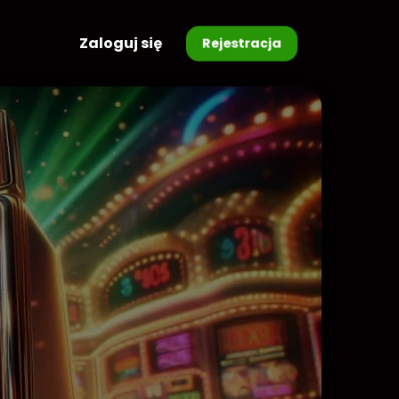
Zaloguj się
Rejestracja