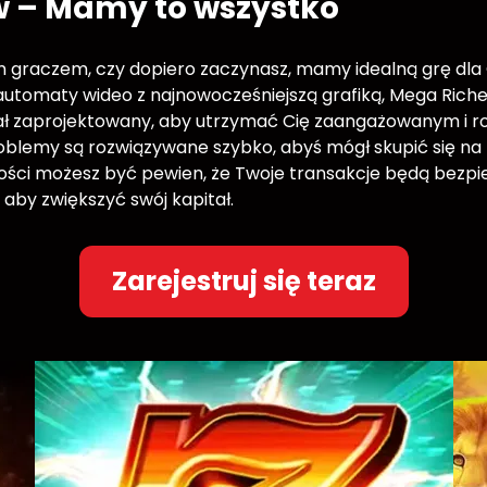
w – Mamy to wszystko
m graczem, czy dopiero zaczynasz, mamy idealną grę dla 
e automaty wideo z najnowocześniejszą grafiką, Mega Rich
stał zaprojektowany, aby utrzymać Cię zaangażowanym i
oblemy są rozwiązywane szybko, abyś mógł skupić się na 
ci możesz być pewien, że Twoje transakcje będą bezpie
aby zwiększyć swój kapitał.
Zarejestruj się teraz