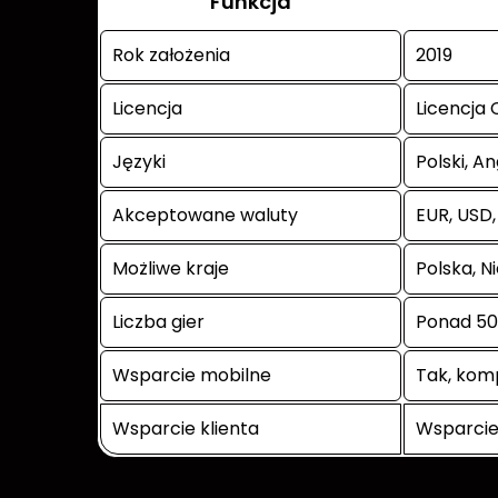
Funkcja
Rok założenia
2019
Licencja
Licencja
Języki
Polski, An
Akceptowane waluty
EUR, USD,
Możliwe kraje
Polska, N
Liczba gier
Ponad 50
Wsparcie mobilne
Tak, komp
Wsparcie klienta
Wsparcie 