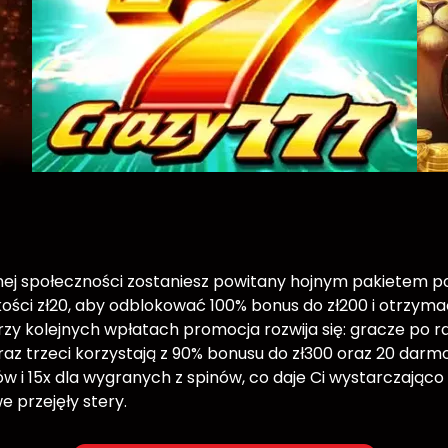
ej społeczności zostaniesz powitany hojnym pakietem p
kości zł20, aby odblokować 100% bonus do zł200 i otrz
rzy kolejnych wpłatach promocja rozwija się: gracze po r
az trzeci korzystają z 90% bonusu do zł300 oraz 20 da
w i 15x dla wygranych z spinów, co daje Ci wystarczająco
e przejęły stery.