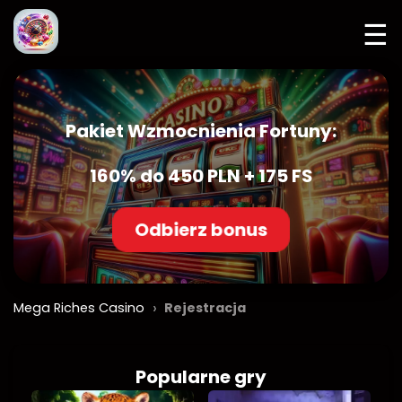
☰
Pakiet Wzmocnienia Fortuny:
160% do 450 PLN + 175 FS
Odbierz bonus
›
Mega Riches Casino
Rejestracja
Popularne gry