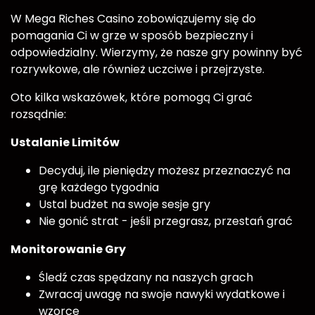
W Mega Riches Casino zobowiązujemy się do
pomagania Ci w grze w sposób bezpieczny i
odpowiedzialny. Wierzymy, że nasze gry powinny być
rozrywkowe, ale również uczciwe i przejrzyste.
Oto kilka wskazówek, które pomogą Ci grać
rozsądnie:
Ustalanie Limitów
Decyduj, ile pieniędzy możesz przeznaczyć na
grę każdego tygodnia
Ustal budżet na swoje sesje gry
Nie gonić strat - jeśli przegrasz, przestań grać
Monitorowanie Gry
Śledź czas spędzany na naszych grach
Zwracaj uwagę na swoje nawyki wydatkowe i
wzorce